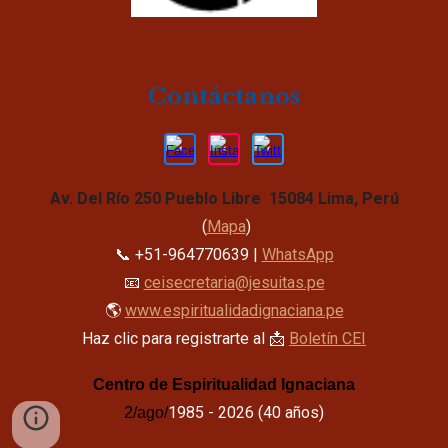
Contáctanos
Av. Del Río 250 Pueblo Libre 15084 Lima, Perú
(
Mapa
)
📞 +51-964770639 |
WhatsApp
📧
ceisecretaria@jesuitas.pe
🌎
www.espiritualidadignaciana.pe
Haz clic para registrarte al 📩
Boletín CEI
Centro de Espiritualidad Ignaciana
1985 - 2026
(40 años)
2/ago/