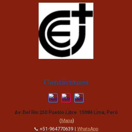
Contáctanos
Av. Del Río 250 Pueblo Libre 15084 Lima, Perú
(
Mapa
)
📞 +51-964770639 |
WhatsApp