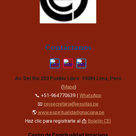
Contáctanos
Av. Del Río 250 Pueblo Libre 15084 Lima, Perú
(
Mapa
)
📞 +51-964770639 |
WhatsApp
📧
ceisecretaria@jesuitas.pe
🌎
www.espiritualidadignaciana.pe
Haz clic para registrarte al 📩
Boletín CEI
Centro de Espiritualidad Ignaciana